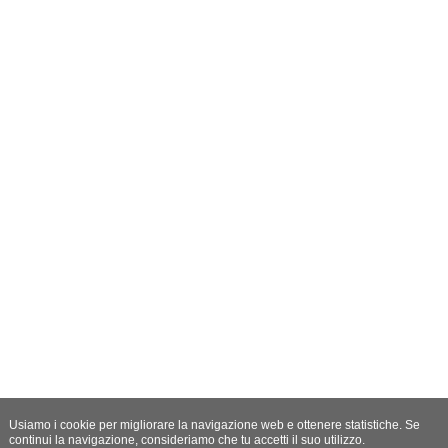
Usiamo i cookie per migliorare la navigazione web e ottenere statistiche. Se
continui la navigazione, consideriamo che tu accetti il suo utilizzo.