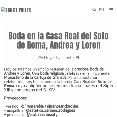
Boda en la Casa Real del Soto
de Roma, Andrea y Loren
Wedding
- Comment
-
Hoy os traemos un amplio resumen de la
preciosa Boda de
Andrea y Loren
. Una
boda religiosa
celebrada en el imponente
Monasterio de la Cartuja de Granada.
Para su posterior
celebración, nos trasladamos a la bonita
Casa Real del Soto de
Roma
,
cuya antigüedad se remonta hacia finales del Siglo
XIII y comienzos del S. XIV.
Proveedores:
-vestido:
@Fransarabia / @sanpatricknovias
- maquillaje:
@estetica_carmen_rodriguez
- peluqueria:
@matizzesbeauty