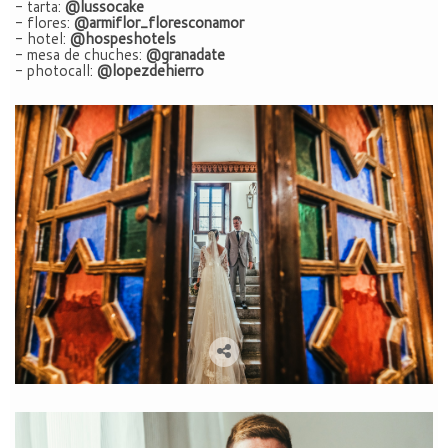
- tarta:
@lussocake
- flores:
@armiflor_floresconamor
- hotel:
@hospeshotels
- mesa de chuches:
@granadate
- photocall:
@lopezdehierro