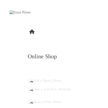
Online Shop
Julia y Pablo, Boda
Inma y José Fco, Preboda
Maria y Fran, Boda
Marifé y Enrique, Boda