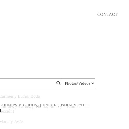
CONTACT
Carmen y Lucio, Boda
Lourdes y Carlos, preboda, Boda y Postboda (selección)
Marta y Jesús
Miriam & Victor, Boda 2