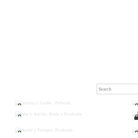
Cristina y Guille , Preboda
Pilar y Adrián, Boda y Postboda
Marife y Enrique, Postboda
Miriam & Victor, Postoboda (descarga y selección)