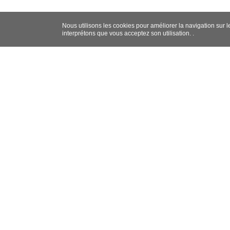
Nous utilisons les cookies pour améliorer la navigation sur l
interprétons que vous acceptez son utilisation. .
Fotografía de bodas en Granad
Si estás buscando un fotógrafo para tu boda en
garantizo un álbum de fotos que te emocionará ca
hacer que tus recuerdos duren para siempre.
Fotografía de comunión en Gra
La comunión es un momento especial en la vida 
experiencia en capturar la esencia de este día t