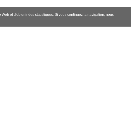
e Web et d'obtenir des statistiques. Si vous continuez la navigation, nous
Fotógrafo de Bodas en Granada
a
 Granada, estás en el lugar adecuado. Con mi experiencia y habilida
da vez que lo veas. Desde la sesión pre-boda hasta la ceremonia y la 
nada
de cualquier niño o niña, y merece ser recordado con hermosas fot
an importante, desde la emoción en los ojos del niño hasta la felicida