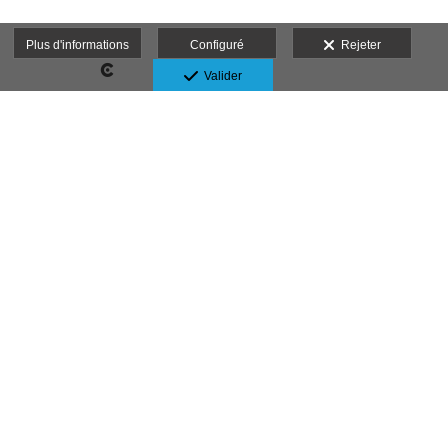
Plus d'informations
Configuré
Rejeter
Valider
d para capturar los momentos más emotivos, te
fiesta, estaré allí para capturar cada detalle y
ografías. Como fotógrafo en Granada, tengo
d en el rostro de los padres. Con un enfoque