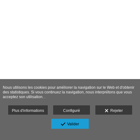
Nous utilisons les cookies pour améliorer la navigation sur le Web et d'obtenir
des statistiques. Si vous continuez la navigation, nous interprétons que vous
acceptez son utilisation. .
Plus d'informations
Configuré
Rejeter
Valider