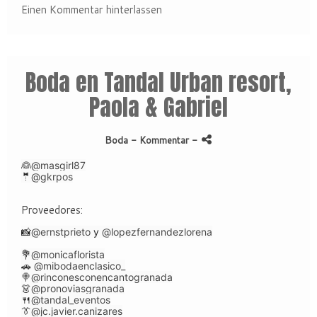
Einen Kommentar hinterlassen
Boda en Tandal Urban resort,
Paola & Gabriel
Boda
- Kommentar
-
👰
@masgirl87
🤵
@gkrpos
Proveedores:
📸
@ernstprieto
y
@lopezfernandezlorena
💐
@monicaflorista
🚗
@mibodaenclasico_
🍭
@rinconesconencantogranada
👗
@pronoviasgranada
🍴
@tandal_eventos
👔
@jc.javier.canizares