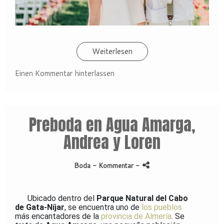
Weiterlesen
Einen Kommentar hinterlassen
Preboda en Agua Amarga,
Andrea y Loren
Boda
- Kommentar
-
Ubi
cado de
ntro del
Parque Natural del Cabo
Facebook
de Gata-Níjar
, se encuentra uno de
los
pueblos
más encantadores de la
provincia de Almería
.
Se