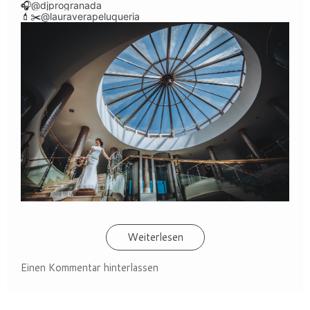
🎧
@djprogranada
💄✂️
@lauraverapeluqueria
Weiterlesen
Einen Kommentar hinterlassen