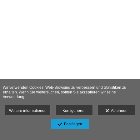
Wir verwenden Cookies, Web-Browsing zu verbessern und Statistiken zu
erhalten. Wenn Sie weitersuchen, sollten Sie akzeptieren wir seine
Verwendung. .
Weitere informationen
Konfigurieren
Ablehnen
Bestätigen