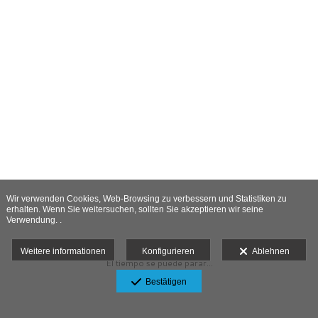
Wir verwenden Cookies, Web-Browsing zu verbessern und Statistiken zu
erhalten. Wenn Sie weitersuchen, sollten Sie akzeptieren wir seine
Verwendung. .
Weitere informationen
Konfigurieren
Ablehnen
El tiempo se puede parar...
Bestätigen