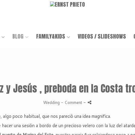
BLOG
FAMILY&KIDS
VIDEOS / SLIDESHOWS
z y Jesús , preboda en la Costa tr
Wedding
- Comment
-
, algo poco habitual, que nos pareció una idea magnifica.
 hacer una sesión a bordo de un precioso velero con la luz del atard
el
puerto de Marina del Este
, nuestra pareja fue relajandose poco a p