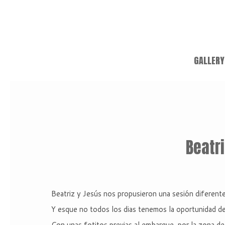
GALLERY
Beatri
Beatriz y Jesús nos propusieron una sesión diferente
Y esque no todos los dias tenemos la oportunidad de
Con unas fotitos previas al embarque, por la zona d