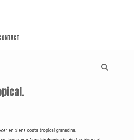
CONTACT
opical.
ecer en plena
costa tropical granadina
.
oco, hasta que (con biodramina icluida) subimos al