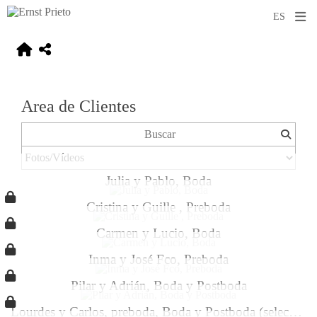
Area de Clientes
Julia y Pablo, Boda
Cristina y Guille , Preboda
Carmen y Lucio, Boda
Inma y José Fco, Preboda
Pilar y Adrián, Boda y Postboda
Lourdes y Carlos, preboda, Boda y Postboda (selección)