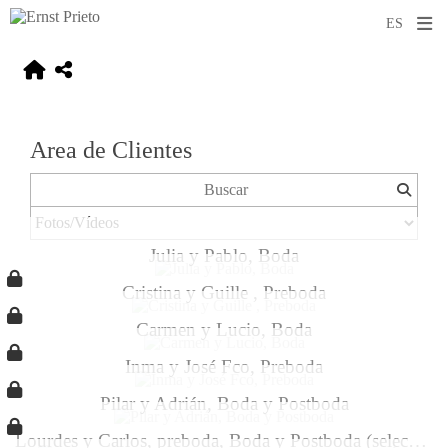
Area de Clientes
Julia y Pablo, Boda
Cristina y Guille , Preboda
Carmen y Lucio, Boda
Inma y José Fco, Preboda
Pilar y Adrián, Boda y Postboda
Lourdes y Carlos, preboda, Boda y Postboda (selección)