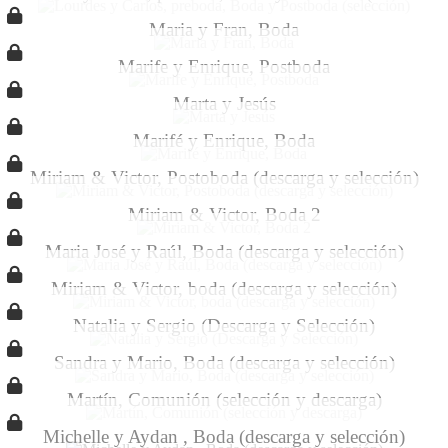
Maria y Fran, Boda
Marife y Enrique, Postboda
Marta y Jesús
Marifé y Enrique, Boda
Miriam & Victor, Postoboda (descarga y selección)
Miriam & Victor, Boda 2
Maria José y Raúl, Boda (descarga y selección)
Miriam & Victor, boda (descarga y selección)
Natalia y Sergio (Descarga y Selección)
Sandra y Mario, Boda (descarga y selección)
Martín, Comunión (selección y descarga)
Michelle y Aydan , Boda (descarga y selección)