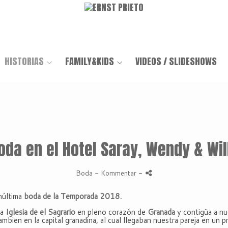
HISTORIAS
FAMILY&KIDS
VIDEOS / SLIDESHOWS
oda en el Hotel Saray, Wendy & Wil
Boda
- Kommentar
-
núltima
boda de la Temporada 2018.
ta
Iglesia de el Sagrario
en pleno corazón de
Granada
y contigüa a n
ambien en la capital granadina, al cual llegaban nuestra pareja en un p