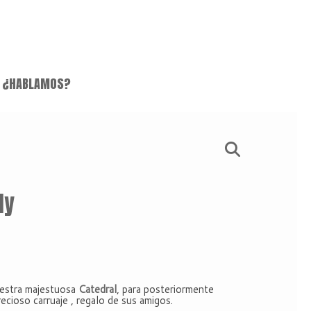
¿HABLAMOS?
ly
uestra majestuosa
Catedral
, para posteriormente
recioso carruaje , regalo de sus amigos.