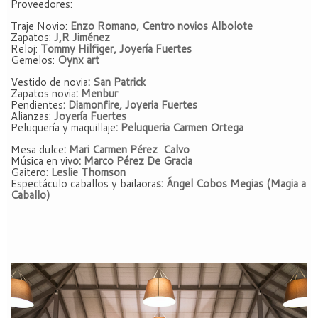
Proveedores:
Traje Novio:
Enzo Romano, Centro novios Albolote
Zapatos:
J,R Jiménez
Reloj:
Tommy Hilfiger, Joyería Fuertes
Gemelos:
Oynx art
Vestido de novia
: San Patrick
Zapatos novia
: Menbur
Pendientes
: Diamonfire, Joyeria Fuertes
Alianzas:
Joyería Fuertes
Peluquería y maquillaje
: Peluqueria Carmen Ortega
Mesa dulce
: Mari Carmen Pérez Calvo
Música en viv
o: Marco Pérez De Gracia
Gaitero
: Leslie Thomson
Espectáculo caballos y bailaora
s: Ángel Cobos Megias (Magia a
Caballo)