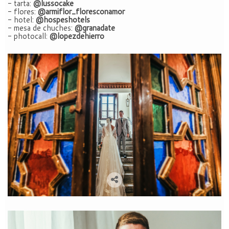
- tarta:
@lussocake
- flores:
@armiflor_floresconamor
- hotel:
@hospeshotels
- mesa de chuches:
@granadate
- photocall:
@lopezdehierro