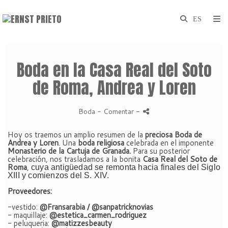
Boda en la Casa Real del Soto
de Roma, Andrea y Loren
Boda
- Comentar
-
Hoy os traemos un amplio resumen de la
preciosa Boda de
Andrea y Loren
. Una
boda religiosa
celebrada en el imponente
Monasterio de la Cartuja de Granada.
Para su posterior
celebración, nos trasladamos a la bonita
Casa Real del Soto de
Roma
,
cuya antigüedad se remonta hacia finales del Siglo
XIII y comienzos del S. XIV.
Proveedores:
-vestido:
@Fransarabia / @sanpatricknovias
- maquillaje:
@estetica_carmen_rodriguez
- peluqueria:
@matizzesbeauty