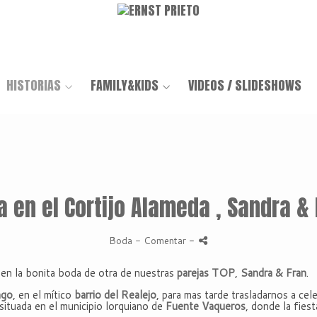
HISTORIAS
FAMILY&KIDS
VIDEOS / SLIDESHOWS
a en el Cortijo Alameda , Sandra & 
Boda
- Comentar
-
en la bonita boda de otra de nuestras
parejas TOP
,
Sandra & Fran
.
ngo
, en el mítico
barrio del Realejo
, para mas tarde trasladarnos a ce
 situada en el municipio lorquiano de
Fuente Vaqueros
, donde la fiest