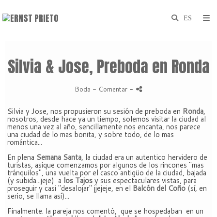
Silvia & Jose, Preboda en Ronda
Boda
- Comentar
-
Silvia y Jose, nos propusieron su sesión de preboda en
Ronda
,
nosotros, desde hace ya un tiempo, solemos visitar la ciudad al
menos una vez al año, sencillamente nos encanta, nos parece
una ciudad de lo mas bonita, y sobre todo, de lo mas
romántica...
En plena
Semana Santa
, la ciudad era un autentico hervidero de
turistas, asique comenzamos por algunos de los rincones "mas
tránquilos", una vuelta por el casco antigüo de la ciudad, bajada
(y subida...jeje) a
los Tajos
y sus espectaculares vistas, para
proseguir y casi "desalojar" jjejeje, en el
Balcón del Coño
(sí, en
serio, se llama así)...
Finalmente. la pareja nos comentó, que se hospedaban en un